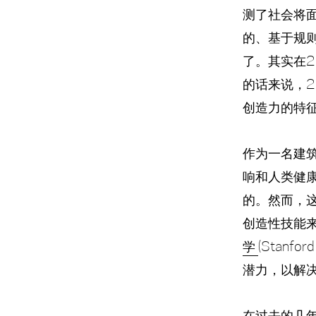
测了社会将
的、基于规
了。
其实在
的话来说，
创造力的特
作为一名建
响和人类健
的。
然而，
创造性技能
学
(Stanf
潜力，以解
在过去的几年