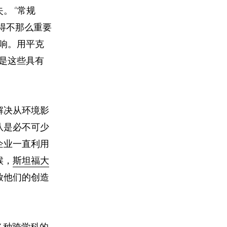
失。
“常规
得不那么重要
响。
用平克
是这些具有
解决从环境影
队是必不可少
企业一直利用
候，
斯坦福大
们释放他们的创造
各种跨学科的