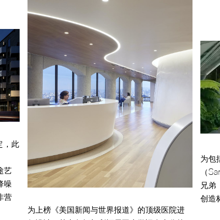
定，此
为包
途艺
（Sa
降噪
兄弟（
非营
创造
为上榜《美国新闻与世界报道》的顶级医院进